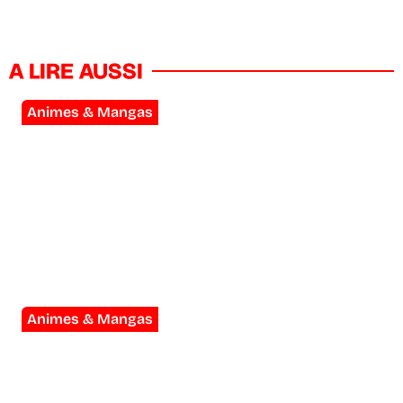
A LIRE AUSSI
Animes & Mangas
Scavengers Reign : la meilleure
série d’animation de la décennie a
été annulée deux fois
Animes & Mangas