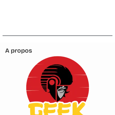
AHOÉ Saison 2, Épisode 4 : les
adieux de Socrate
A propos