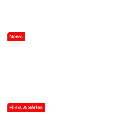
Frère des Ours : le Disney mal-aimé
de 2003 est aussi le plus adulte
News
FIGA & AFRICAJARC : l’Égypte et le
Togo scellent un partenariat majeur
en cinéma d’animation
Films & Séries