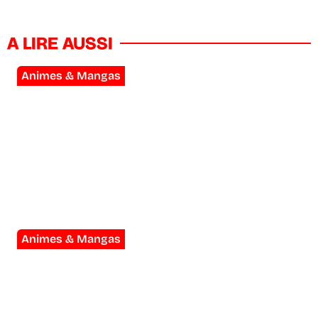
A LIRE AUSSI
Animes & Mangas
Scavengers Reign : la meilleure
série d’animation de la décennie a
été annulée deux fois
Animes & Mangas