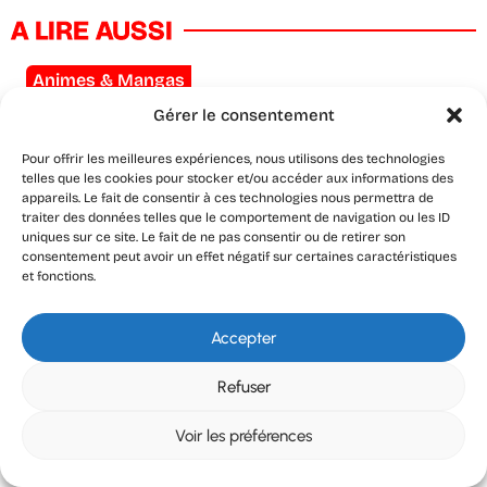
A LIRE AUSSI
Animes & Mangas
Gérer le consentement
Pour offrir les meilleures expériences, nous utilisons des technologies
telles que les cookies pour stocker et/ou accéder aux informations des
appareils. Le fait de consentir à ces technologies nous permettra de
Scavengers Reign : la meilleure
traiter des données telles que le comportement de navigation ou les ID
uniques sur ce site. Le fait de ne pas consentir ou de retirer son
série d’animation de la décennie a
consentement peut avoir un effet négatif sur certaines caractéristiques
été annulée deux fois
et fonctions.
Animes & Mangas
Accepter
Refuser
Voir les préférences