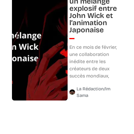
un mélange
explosif entre
John Wick et
l’animation
Japonaise
En ce mois de février,
une collaboration
inédite entre les
créateurs de deux
succès mondiaux,
La Rédaction/Im
Sama