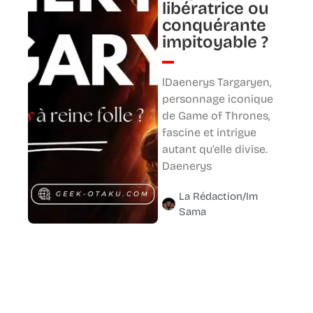
libératrice ou
conquérante
impitoyable ?
lDaenerys Targaryen,
personnage iconique
de Game of Thrones,
fascine et intrigue
autant qu’elle divise.
Daenerys
La Rédaction/Im
Sama