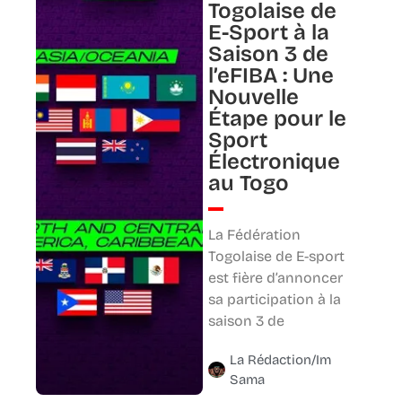
Togolaise de
E-Sport à la
Saison 3 de
l’eFIBA : Une
Nouvelle
Étape pour le
Sport
Électronique
au Togo
La Fédération
Togolaise de E-sport
est fière d’annoncer
sa participation à la
saison 3 de
La Rédaction/Im
Sama