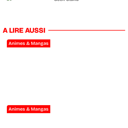
A LIRE AUSSI
Animes & Mangas
Scavengers Reign : la meilleure
série d’animation de la décennie a
été annulée deux fois
Animes & Mangas